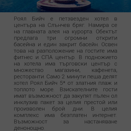
Роял Бийч е петзвезден хотел в
центъра на Слънчев бряг. Намира се
на главната алея на курорта. Обектът
предлага три огромни открити
басейна и един закрит басейн. Освен
това на разположение на гостите има
фитнес и СПА център. В подножието
на хотела има търговски център с
множество магазини, кафенета,
ресторанти. Само 2 минути пеша делят
хотел Роял Бийч 5* от златния плаж и
топлото море. Взискателните гости
имат възможност да закупят пълен ол
инклузив пакет за целия престой или
произволен брой дни. В целия
комплекс има безплатен интернет.
Възможност за настаняване
денонощно.