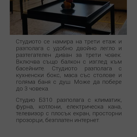
Студиото се намира на трети етаж и
разполага с удобно двойно легло и
разтегателен диван за трети човек.
Включва също балкон с изглед към
басейните. Студиото разполага с
кухненски бокс, маса със столове и
голяма баня с душ. Може да побере
до 3 човека.
Студио Б310 разполага с климатик,
фурна, котлони, електрическа кана,
телевизор с плосък екран, просторни
прозорци, безплатен интернет.