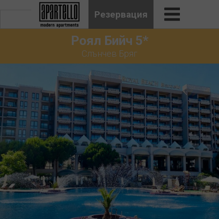
Резервация
Роял Бийч 5*
Слънчев Бряг