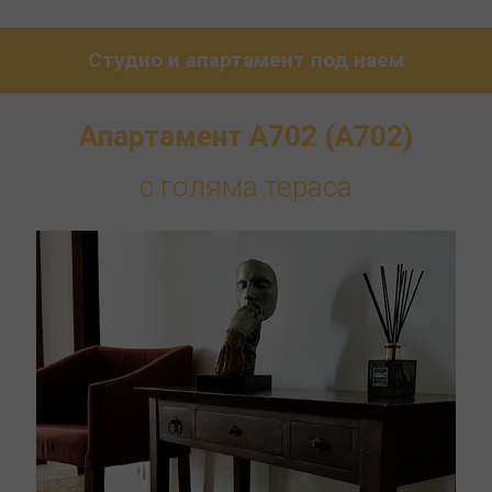
Студио и апартамент под наем
Апартамент А702 (A702)
с голяма тераса