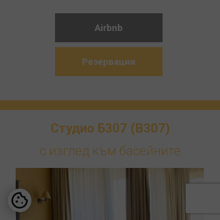
Airbnb
Резервация
Студио Б307 (B307)
с изглед към басейните