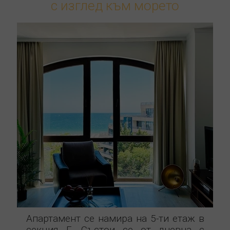
с изглед към морето
Апартамент се намира на 5-ти етаж в
секция Г. Състои се от дневна с