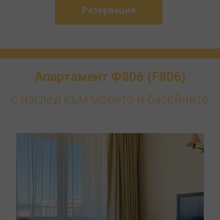
Резервация
Апартамент Ф806 (F806)
с изглед към морето и басейните