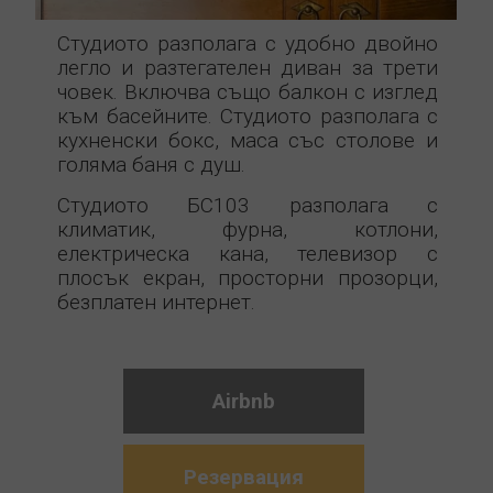
Студиото разполага с удобно двойно
легло и разтегателен диван за трети
човек. Включва също балкон с изглед
към басейните. Студиото разполага с
кухненски бокс, маса със столове и
голяма баня с душ.
Студиото БС103 разполага с
климатик, фурна, котлони,
електрическа кана, телевизор с
плосък екран, просторни прозорци,
безплатен интернет.
Airbnb
Резервация