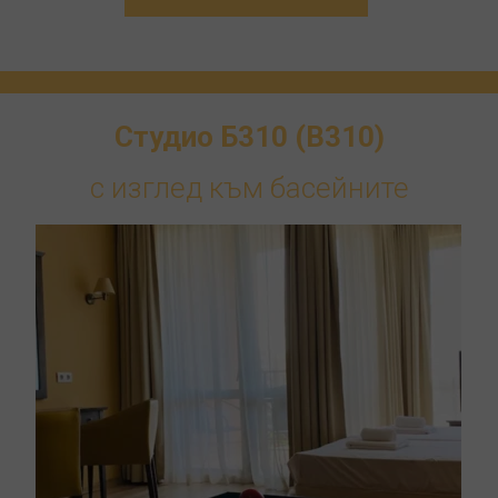
Студио Б310 (B310)
с изглед към басейните