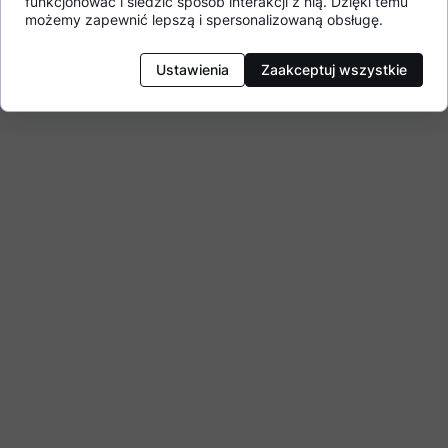
funkcjonować i śledzić sposób interakcji z nią. Dzięki temu
możemy zapewnić lepszą i spersonalizowaną obsługę.
Апартамент Ц806 (C806)
Ustawienia
Zaakceptuj wszystkie
с изглед към морето