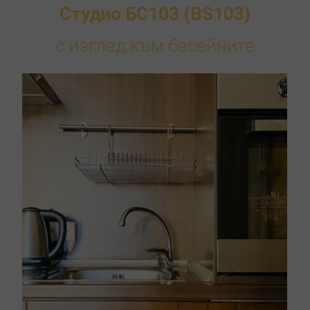
Студио БС103 (BS103)
с изглед към басейните