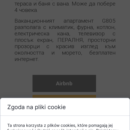
тераса и баня с вана. Може да побере
4 човека.
Ваканционният апартамент G805
разполага с климатик, фурна, котлон,
електрическа кана, телевизор с
плосък екран, ПЕРАЛНЯ, просторни
прозорци с красив изглед към
околността и морето, безплатен
интернет.
Airbnb
Резервация
Zgoda na pliki cookie
Ta strona korzysta z plików cookies, które pomagają jej