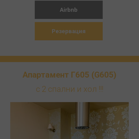
Airbnb
Резервация
Апартамент Г605 (G605)
с 2 спални и хол !!!