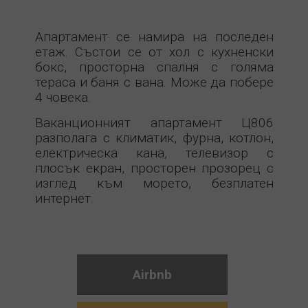
Апартамент се намира на последен
етаж. Състои се от хол с кухненски
бокс, просторна спалня с голяма
тераса и баня с вана. Може да побере
4 човека.
Ваканционният апартамент Ц806
разполага с климатик, фурна, котлон,
електрическа кана, телевизор с
плосък екран, просторен прозорец с
изглед към морето, безплатен
интернет.
Airbnb