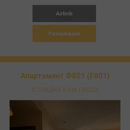
Airbnb
Резервация
Апартамент Ф801 (F801)
с гледка към града