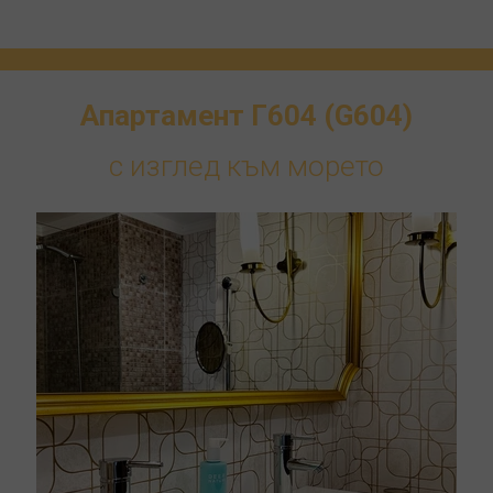
Апартамент Г604 (G604)
с изглед към морето