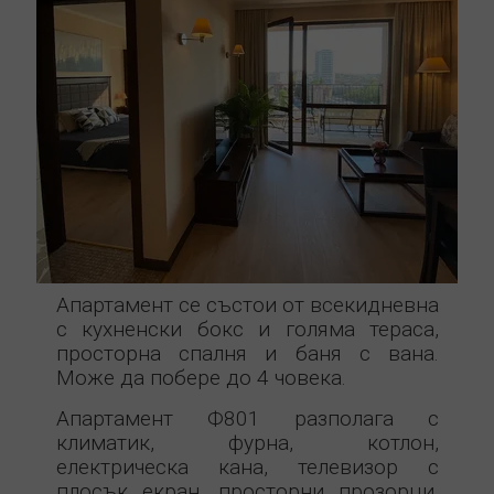
Апартамент се състои от всекидневна
с кухненски бокс и голяма тераса,
просторна спалня и баня с вана.
Може да побере до 4 човека.
Апартамент Ф801 разполага с
климатик, фурна, котлон,
електрическа кана, телевизор с
плосък екран, просторни прозорци,