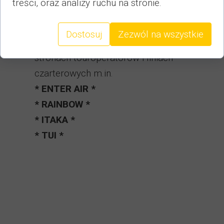
treści, oraz analizy ruchu na stronie.
Ponadto bilety na przeloty jak co
Dostosuj
Zezwól na wszystkie
roku będzie można nabyć na
stronach touroperatorów i liniach
czarterowych m.in.
* ENTER AIR *
* RAINBOW *
* ITAKA *
* TUI *