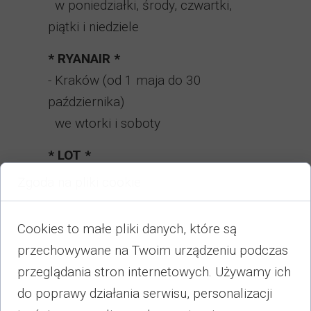
w poniedziałki, środy, czwartki,
piątki i niedziele
* RYANAIR *
- Kraków (od 1 maja do 30
października)
we wtorki i soboty
* LOT *
- Warszawa (od 28 maja do 2
Zgoda na pliki cookie
października)
w środy, piątki i soboty
Cookies to małe pliki danych, które są
- Katowice (od 28 maja do 2
przechowywane na Twoim urządzeniu podczas
października)
przeglądania stron internetowych. Używamy ich
w środy, piątki
do poprawy działania serwisu, personalizacji